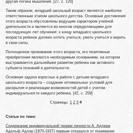
другая логика мышления. [27, с. 120]
Таким образом, младший школьный возраст является наиболее
ответственным этапом школьного детства. Основные достижения
этого возраста обусловлены ведущим характером учебной
деятельности и являются во многом определяющими для
последующих лет обучения: к концу младшего школьного
возраста ребенок должен хотеть учиться, уметь учиться и верить
в свои силы.
Полноценное проживание этого возраста, его позитивные
приобретения являются необходимым основанием, на котором
выстраивается дальнейшее развитие ребенка как активного
субъекта познаний и деятельности.
Основная задача взрослых в работе с детьми младшего
школьного возраста – создание оптимальных условий для
раскрытия и реализации возможностей детей с учетом
индивидуальности каждого ребенка. [42, с. 259]
Страницы:
1
2
3
4
Статьи по теме:
Содержание индивидуальной теории личности А. Адлера
Адольф Адлер (1870-1937) первым отказался от понимания