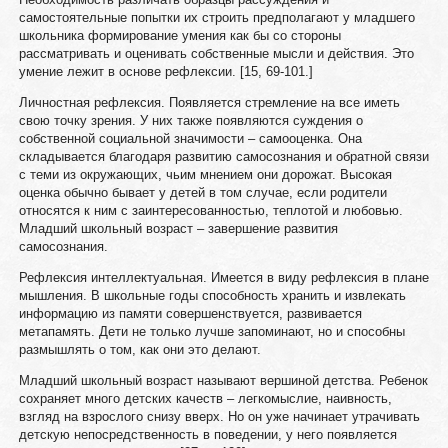
самостоятельные попытки их строить предполагают у младшего
школьника формирование умения как бы со стороны
рассматривать и оценивать собственные мысли и действия. Это
умение лежит в основе рефлексии. [15, 69-101.]
Личностная рефлексия. Появляется стремление на все иметь
свою точку зрения. У них также появляются суждения о
собственной социальной значимости – самооценка. Она
складывается благодаря развитию самосознания и обратной связи
с теми из окружающих, чьим мнением они дорожат. Высокая
оценка обычно бывает у детей в том случае, если родители
относятся к ним с заинтересованностью, теплотой и любовью.
Младший школьный возраст – завершение развития
самосознания.
Рефлексия интеллектуальная. Имеется в виду рефлексия в плане
мышления. В школьные годы способность хранить и извлекать
информацию из памяти совершенствуется, развивается
метапамять. Дети не только лучше запоминают, но и способны
размышлять о том, как они это делают.
Младший школьный возраст называют вершиной детства. Ребенок
сохраняет много детских качеств – легкомыслие, наивность,
взгляд на взрослого снизу вверх. Но он уже начинает утрачивать
детскую непосредственность в поведении, у него появляется