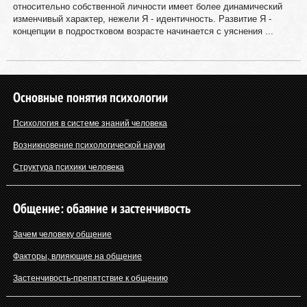
относительно собственной личности имеет более динамический
изменчивый характер, нежели Я - идентичность. Развитие Я -
концепции в подростковом возрасте начинается с уяснения ...
Основные понятия психологии
Психология в системе знаний человека
Возникновение психологической науки
Структура психики человека
Общение: обаяние и застенчивость
Зачем человеку общение
Факторы, влияющие на общение
Застенчивость-препятствие к общению