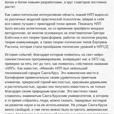
более и более новыми разработками, а круг соавторов постоянно
растет.
Как самостоятельная интегративная область знаний НЛП выросло
из различных моделей практической психологии, вбирая в себя
все самое лучшее с прикладной точки зрения. Поначалу НЛП
было весьма эклектичным, но со временем приобрело мощную
методологию, во многом основанную на эпистемологии Грегори
Бэйтсона и его теории трансформов, работах по экологии разума,
теории коммуникации, а также теории логических типов Бертрана
Рассела, которая стала прообразом логических уровней в НЛП.[2]
История событий, благодаря которым появилось на свет нейро-
лингвистическое программирование, возвращает нас в 1972 год,
примерно за пять лет до того, как появилось собственно название
«НЛП». Как известно, «Меккой» НЛП был небольшой
тихоокеанский городок Санта-Круз. Это живописное место в
Калифорнии примечательно своим удивительно приятным
климатом, прекрасной горной местностью, красивыми деревьями
и растительностью, однако оно получило известность не только
благодаря своим природным красотам. Это местечко также
славилось знаменитым Санта-Крузским университетом, в котором
в то время собрались люди, можно сказать, передовых взглядов
на развитие науки и на ее использование. На улицах Санта-Круза
веяло свободой, и там легко можно было встретить американских