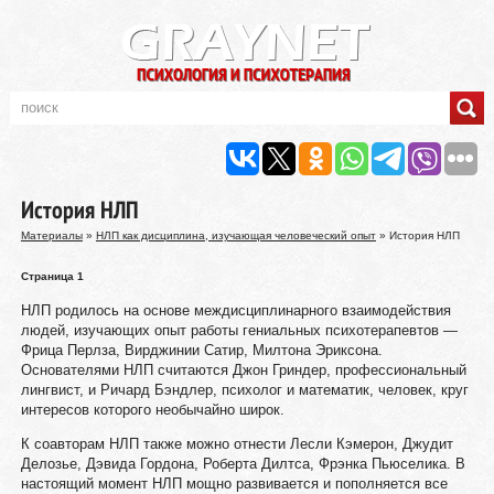
История НЛП
Материалы
»
НЛП как дисциплина, изучающая человеческий опыт
» История НЛП
Страница 1
НЛП родилось на основе междисциплинарного взаимодействия
людей, изучающих опыт работы гениальных психотерапевтов —
Фрица Перлза, Вирджинии Сатир, Милтона Эриксона.
Основателями НЛП считаются Джон Гриндер, профессиональный
лингвист, и Ричард Бэндлер, психолог и математик, человек, круг
интересов которого необычайно широк.
К соавторам НЛП также можно отнести Лесли Кэмерон, Джудит
Делозье, Дэвида Гордона, Роберта Дилтса, Фрэнка Пьюселика. В
настоящий момент НЛП мощно развивается и пополняется все