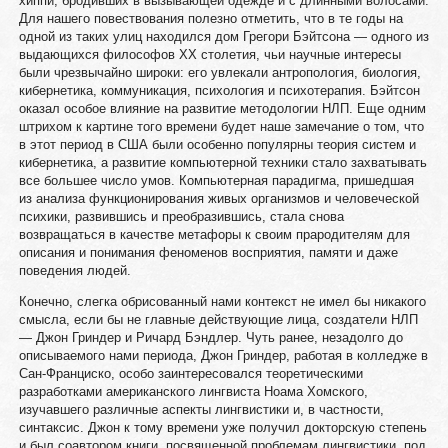
хиппи, бродивших в вызывающей одежде и с длинными волосами.
Для нашего повествования полезно отметить, что в те годы на
одной из таких улиц находился дом Грегори Бэйтсона — одного из
выдающихся философов ХХ столетия, чьи научные интересы
были чрезвычайно широки: его увлекали антропология, биология,
кибернетика, коммуникация, психология и психотерапия. Бэйтсон
оказал особое влияние на развитие методологии НЛП. Еще одним
штрихом к картине того времени будет наше замечание о том, что
в этот период в США были особенно популярны теория систем и
кибернетика, а развитие компьютерной техники стало захватывать
все большее число умов. Компьютерная парадигма, пришедшая
из анализа функционирования живых организмов и человеческой
психики, развившись и преобразившись, стала снова
возвращаться в качестве метафоры к своим прародителям для
описания и понимания феноменов восприятия, памяти и даже
поведения людей.
Конечно, слегка обрисованный нами контекст не имел бы никакого
смысла, если бы не главные действующие лица, создатели НЛП
— Джон Гриндер и Ричард Бэндлер. Чуть ранее, незадолго до
описываемого нами периода, Джон Гриндер, работая в колледже в
Сан-Франциско, особо заинтересовался теоретическими
разработками американского лингвиста Ноама Хомского,
изучавшего различные аспекты лингвистики и, в частности,
синтаксис. Джон к тому времени уже получил докторскую степень
и был соавтором книги, посвященной проблемам лингвистики, под