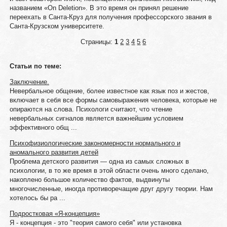
названием «On Deletion». В это время он принял решение
переехать в Санта-Круз для получения профессорского звания в
Санта-Крузском университете.
Страницы:
1
2
3
4
5
6
Статьи по теме:
Заключение.
Невербальное общение, более известное как язык поз и жестов,
включает в себя все формы самовыражения человека, которые не
опираются на слова. Психологи считают, что чтение
невербальных сигналов является важнейшим условием
эффективного общ ...
Психофизиологические закономерности нормального и
аномального развития детей
Проблема детского развития — одна из самых сложных в
психологии, в то же время в этой области очень много сделано,
накоплено большое количество фактов, выдвинуты
многочисленные, иногда противоречащие друг другу теории. Нам
хотелось бы ра ...
Подростковая «Я-концепция»
Я - концепция - это "теория самого себя" или установка