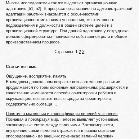
Многие исследователи так же выделяют организационную
адаптацию [51, 52]. В процессе организационно-административной
адаптации работник знакомится с особенностями
организационного механизма управления, местом своего
подразделения и должности в общей системе целей и в
организационной структуре. При данной адаптации у сотрудника
должно сформироваться понимание собственной роли в общем
производственном процессе.
Страницы:
1
2
3
Статьи по теме:
Ощущение, восприятие, память
В младшем дошкольном возрасте познавательное развитие
продолжается по трем основным направлениям: расширяются и
качественно изменяются способы ориентировки ребенка в
окружающем, возникают новые средства ориентировки,
содержательно обогаща ...
Понятие о мышлении и классификация явлений мышления
Познавая и преобразуя мир, человек выявляет устойчивые,
закономерные связи между явлениями. Закономерности,
внутренние связи явлений отражаются в нашем сознании
опосредованно - во внешних признаках явлений человек