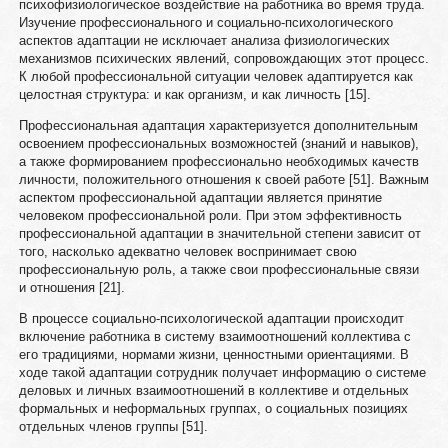
психофизиологическое воздействие на работника во время труда.
Изучение профессионального и социально-психологического
аспектов адаптации не исключает анализа физиологических
механизмов психических явлений, сопровождающих этот процесс.
К любой профессиональной ситуации человек адаптируется как
целостная структура: и как организм, и как личность [15].
Профессиональная адаптация характеризуется дополнительным
освоением профессиональных возможностей (знаний и навыков),
а также формированием профессионально необходимых качеств
личности, положительного отношения к своей работе [51]. Важным
аспектом профессиональной адаптации является принятие
человеком профессиональной роли. При этом эффективность
профессиональной адаптации в значительной степени зависит от
того, насколько адекватно человек воспринимает свою
профессиональную роль, а также свои профессиональные связи
и отношения [21].
В процессе социально-психологической адаптации происходит
включение работника в систему взаимоотношений коллектива с
его традициями, нормами жизни, ценностными ориентациями. В
ходе такой адаптации сотрудник получает информацию о системе
деловых и личных взаимоотношений в коллективе и отдельных
формальных и неформальных группах, о социальных позициях
отдельных членов группы [51].