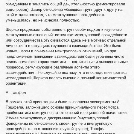
объединены и занялись общей де-, ятельностью (ремонтировали
водопровод). Замер отношений «бывших» групп друг к другу на
этой стадии показал, что межгрупповая враждебность
уменьшилась, но не исчезла полностью.
Шериф предложил собственно «групповой» подход к изучению
межгрупповых отношений: источники межгрупповой враждебности
или сотрудничества отыскиваются здесь не в мотивах отдельной
личности, а в ситуациях группового взаимодействия. Это было
новым шагом в понимании межгрупповых отношений, но при
предложенном понимании взаимодействия были утрачены чисто
психологические характеристики — когнитивные и эмоциональные
процессы, регулирующие различные аспекты этого
взаимодействия. Не случайно поэтому, что впоследствии критика
исследований Шерифа велась именно с позиций когнитивистской
ориентации.
А. Тэшфел
В рамках этой ориентации и были выполнены эксперименты А.
Тэшфела, заложившего основы принципиального пересмотра
проблематики межгрупповых отношений в социальной психологии.
Изучая межгрупповую дискриминацию (внутригрупповой
фаворитизм по отношению к своей группе и внегрупповую
враждебность по отношению к чужой группе), Тэшфел