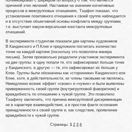
полемизировал с Шерифом по вопросу о том, что является
причиной этих явлений. Настаивая на значении когнитивных
процессов в межгрупповых отношениях, Тэшфел показал, что
установление позитивного отношения к своей группе наблюдается
и в отсутствие объективной основы конфликта между группами,
т.е. выступает какуни-версальная константа межгрупповых
отношений.
В эксперименте студентам показали две картины художников
В.Кандинского и П.Клее и предложили посчитать количество
точек на каждой картине (поскольку это позволяла манера
письма). Затем произвольно разделили участников эксперимента
на две группы: в одну попали те, кто зафиксировал больше точек
у Кандинского, в другую — те, кто зафиксировал их больше у
Клее. Группы были обозначены как «сторонники» Кандинского или
Клее, хотя, в действительности, их члены таковыми не являлись.
Немедленно возник эффект «своих» и «чужих» и были выявлены
приверженность своей группе (внутригрупповой фаворитизм) и
враждебность по отношению к чужой группе. Это позволило
Тэшфелу заключить, что причина межгрупповой дискриминации
не в характере взаимодействия, а в простом факте осознания
принадлежности к своей группе и, как следствие, проявление
враждебности к чужой группе.
Страницы:
1
2
3
4