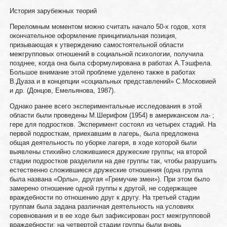
История зарубежных теорий
Переломным моментом можно считать начало 50-х годов, хотя
окончательное оформление принципиальная позиция,
призывающая к утверждению самостоятельной области
межгрупповых отношений в социальной психологии, получила
позднее, когда она была сформулирована в работах А.Тэшфела.
Большое внимание этой проблеме уделено также в работах
В.Дуаза и в концепции «социальных представлений» С.Московией
и др. (Донцов, Емельянова, 1987).
Однако ранее всего экспериментальные исследования в этой
области были проведены М.Шерифом (1954) в американском ла- ;
гере для подростков. Эксперимент состоял из четырех стадий. На
первой подросткам, приехавшим в лагерь, была предложена
общая деятельность по уборке лагеря, в ходе которой были
выявлены стихийно сложившиеся дружеские группы; на второй
стадии подростков разделили на две группы так, чтобы разрушить
естественно сложившиеся дружеские отношения (одна группа
была названа «Орлы», другая «Гремучие змеи»). При этом было
замерено отношение одной группы к другой, не содержащее
враждебности по отношению друг к другу. На третьей стадии
группам была задана различная деятельность на условиях
соревнования и в ее ходе был зафиксирован рост межгрупповой
враждебности; на четвертой стадии группы были вновь