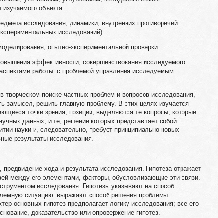
 изучаемого объекта.
редмета исследования, динамики, внутренних противоречий
 экспериментальных исследований).
 моделирования, опытно-экспериментальной проверки.
 повышения эффективности, совершенствования исследуемого
и аспектами работы, с проблемой управления исследуемым
в творческом поиске частных проблем и вопросов исследования,
ь замысел, решить главную проблему. В этих целях изучается
ющиеся точки зрения, позиции; выделяются те вопросы, которые
чных данных, и те, решение которых представляет собой
итии науки и, следовательно, требует принципиально новых
ные результаты исследования.
, предвидение хода и результата исследования. Гипотеза отражает
язей между его элементами, факторы, обусловливающие эти связи.
струментом исследования. Гипотезы указывают на способ
блемную ситуацию, выражают способ решения проблемы
ктер основных гипотез предполагает логику исследования; все его
нование, доказательство или опровержение гипотез.