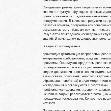
Ожидаемым результатом теоретически ориен
знание о структуре, функциях, формах и ус
ориентированное исследование направлено н
инструментария. В качестве продуктивного 
развития объекта, программа его совершенс
результатом могут быть алгоритмы типового
Результаты прикладного исследования слу
знаний. В прикладном исследовании цель сл
В задачах исследования
происходит детализация направлений реализ
конкретными требованиями, предъявляемым
проблемы. Они служат средством реализации
потенциальные возможности достижения цел
задачи достижения нового знания отдельны
взаимосвязи, получения целостной картины 
образования, свойства) в виде модели или 
исследования и согласуются с гипотезами. 
проблемы исследования, и дополнительные,
Основные задачи реализуются с помощью ко
процедурам исследования. Конкретное иссле
четырех.
Первая задача, как правило, связана с выя