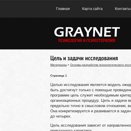
Главная
Карта сайта
Контакты
Цель и задачи исследования
Материалы
»
Основы разработки психологического исс
Страница 1
Целью исследования является модель ожида
быть достигнут только с помощью проведен
программе цель служит необходимым критер
организационных процедур. Цель и задачи 
предельно точно в смысловом отношении, в
Она конкретизируется и развивается в зада
до четырех.
Цель исследования зависит от направленнос
прикладного характера.