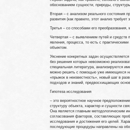
обоснованием сущности, природы, структуры
Вторая – с анализом реального состояния п
развития (как правило, этот анализ требует
Третья – со способами его преобразования,
Четвертая – с выявлением путей и средств
явления, процесса, то есть с практическим
объектом.
Уяснение конкретных задач осуществляется 
без решения которых невозможно реализоват
специальная литература, анализируются име
можно решить с помощью уже имеющихся нау
«прыжок в неизвестность», новый шаг в разв
подходов и знаний, предвосхищающих основ
Гипотеза исследования
– это вероятностное научное предположение
структуру объекта, характер и сущности св
Она является главным методологическим ин
согласования факторов, составляющих про
исследования и достижения его целей. Хара
последующие процедуры направлены на обос