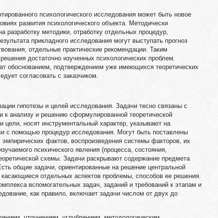
тированного психологического исследования может быть новое
ловиях развития психологического объекта. Методически
а разработку методики, отработку отдельных процедур,
результата прикладного исследования могут выступать прогноз
твования, отдельные практические рекомендации. Таким
 решения достаточно изученных психологических проблем.
жат обоснованием, подтверждением уже имеющихся теоретических
едует согласовать с заказчиком.
ации гипотезы и целей исследования. Задачи тесно связаны с
и к анализу и решению сформулированной теоретической
 цели, носят инструментальный характер, указывают на
и с помощью процедур исследования. Могут быть поставлены
х эмпирических фактов, воспроизведения системы факторов, их
изучаемого психического явления (процесса, состояния,
теоретической схемы. Задачи раскрывают содержание предмета
Есть общие задачи, ориентированные на решение центральной
 касающиеся отдельных аспектов проблемы, способов ее решения.
мплекса вспомогательных задач, заданий и требований к этапам и
дование, как правило, включает задачи числом от двух до
влением, уточнением, углублением, методологическим